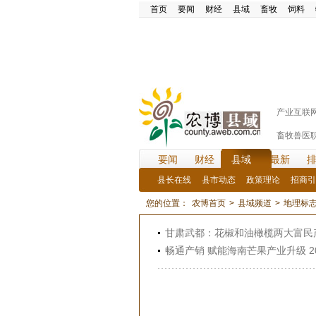
首页
要闻
财经
县域
畜牧
饲料
产业互联
畜牧兽医
要闻
财经
县域
最新
县长在线
县市动态
政策理论
招商引
您的位置：
农博首页
>
县域频道
>
地理标
甘肃武都：花椒和油橄榄两大富民
畅通产销 赋能海南芒果产业升级 