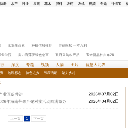
特养
水产
种业
果蔬
花木
肥料
农药
农机
视频
专题
行情宝
网
永业生命素
种植信息推荐
养殖蜈蚣 一本万利
职业学院
雷力海藻肥绿色创富
政府采购农产品
玉米新品种吉东28
排行
深度
专题
视频
人物
图片
智慧大北农
资
地理标志
特色之乡
节庆活动
魅力乡村
志
2026年07月02日
产业互促共进
2026年04月02日
2026年海南芒果产销对接活动圆满举办
上一页
1
下一页