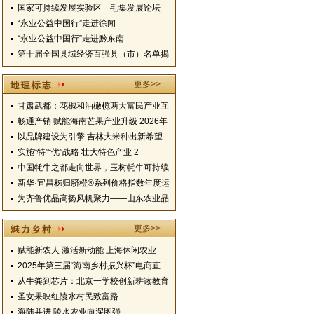
国家可持续发展实验区—毛集发展论坛
“永业公益中国行”走进徐闻
“永业公益中国行”走进黔东南
第十届全国县域经济百强县（市）名单揭
更多>>
甘肃武都：花椒和油橄榄两大富民产业互
畅通产销 赋能海南芒果产业升级 2026年
以品牌建设为引擎 吉林大米种出新希望
实施“特”“优”战略 壮大特色产业 2
中国牦牛之都走向世界，玉树牦牛可持续
新华·宜昌秭归脐橙®系列价格指数年度运
为齐鲁优品高扬风帆聚力——山东农业品
更多>>
赋能新农人 激活新动能 上海休闲农业
2025年第三届“海南乡村振兴杯”电商直
从牛粪到芯片：北京一学校创新耕读教育
圣女果映红陵水村民致富路
海陆并进 陵水农业向深图强